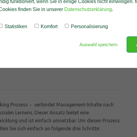
ndig funktioniert, wenn Sie in einige Cookies nicht einwilligen.
Cookies finden Sie in unserer
Datenschutzerklärung
.
Statistiken
Komfort
Personalisierung
Auswahl speichern
rking Prozess − verbindet Management-Inhalte nach
zialen Lernens. Dieser Ansatz bietet eine
twicklung und ist einfach umsetzbar. Um diesen Prozess
lten Sie sich einfach an folgende drei Schritte: