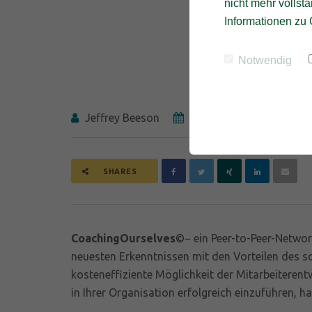
nicht mehr vollstä
Informationen zu 
Notwendig
Jeffrey Beeson
18. August 2017
SHARES
CoachingOurselves
©− ein Peer-to-Peer-Netwo
neuesten Erkenntnissen mit den Vorteilen des so
kosteneffiziente Möglichkeit der Mitarbeiteren
in Ihrer Organisation erfolgreich einzuführen, ha