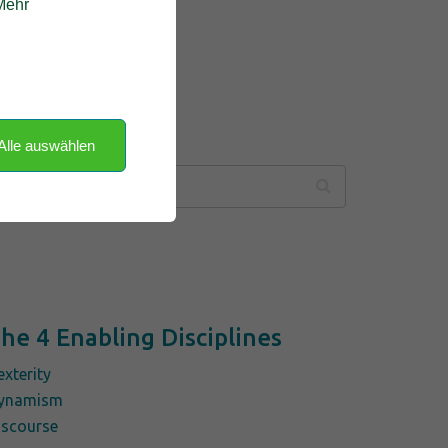
 Mehr
Alle auswählen
he 4 Enabling Disciplines
exterity
ynamism
iscourse