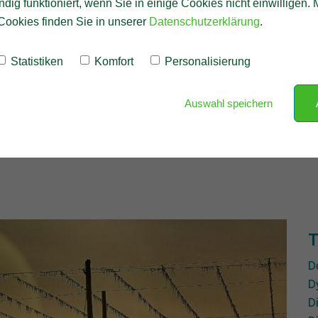
ndig funktioniert, wenn Sie in einige Cookies nicht einwilligen.
Cookies finden Sie in unserer
Datenschutzerklärung
.
Statistiken
Komfort
Personalisierung
Auswahl speichern
 for innovation
T
D
D
D