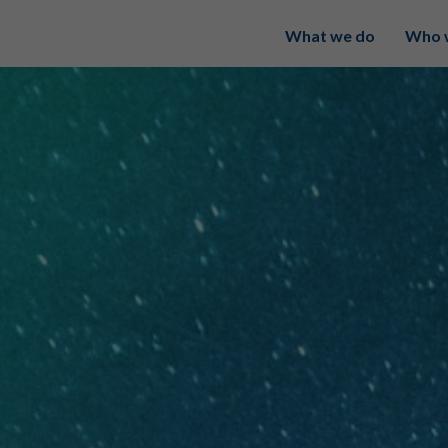
What we do
Who 