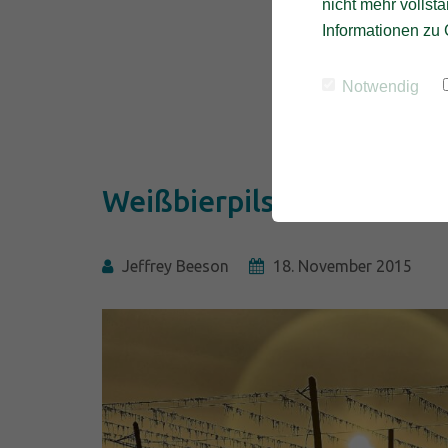
nicht mehr vollstä
Informationen zu 
Notwendig
Weißbierpils - a metaphor
Jeffrey Beeson
18. November 2015