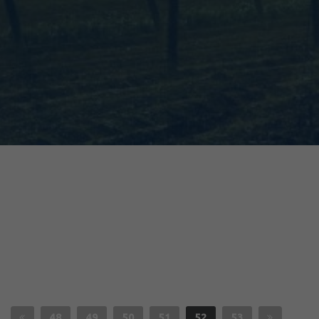
48
49
50
51
52
53